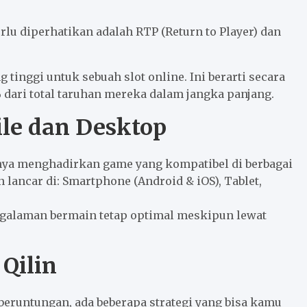
rlu diperhatikan adalah RTP (Return to Player) dan
 tinggi untuk sebuah slot online. Ini berarti secara
 dari total taruhan mereka dalam jangka panjang.
ile dan Desktop
nya menghadirkan game yang kompatibel di berbagai
 lancar di: Smartphone (Android & iOS), Tablet,
ngalaman bermain tetap optimal meskipun lewat
Qilin
eruntungan, ada beberapa strategi yang bisa kamu