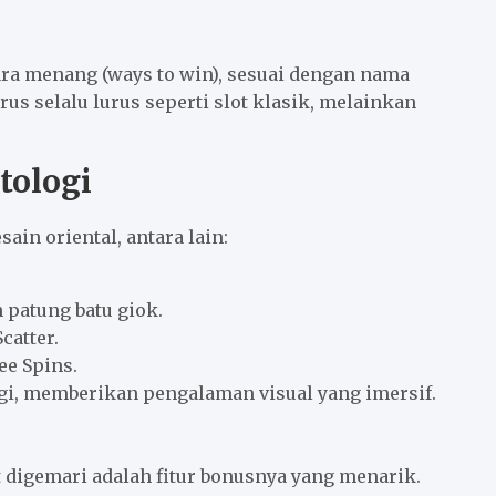
ra menang (ways to win), sesuai dengan nama
s selalu lurus seperti slot klasik, melainkan
tologi
in oriental, antara lain:
 patung batu giok.
catter.
ee Spins.
nggi, memberikan pengalaman visual yang imersif.
t digemari adalah fitur bonusnya yang menarik.