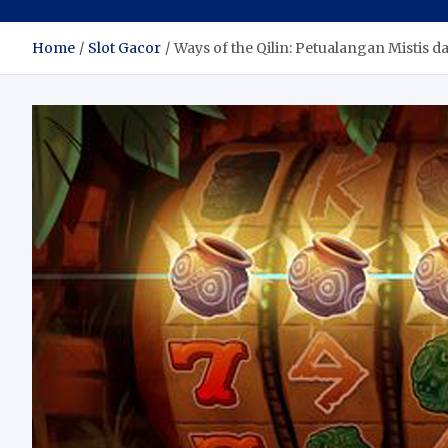
Home
Slot Gacor
Ways of the Qilin: Petualangan Mistis d