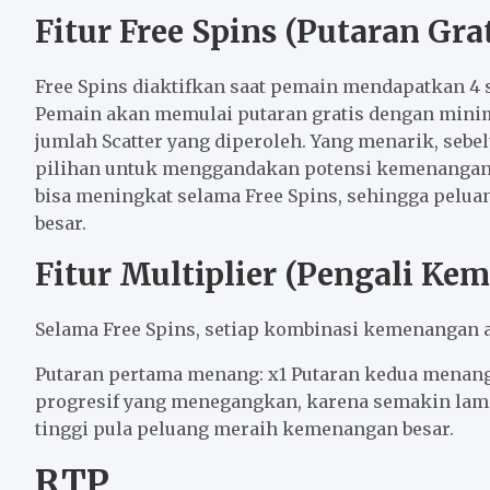
Fitur Free Spins (Putaran Grat
Free Spins diaktifkan saat pemain mendapatkan 4 s
Pemain akan memulai putaran gratis dengan minima
jumlah Scatter yang diperoleh. Yang menarik, sebe
pilihan untuk menggandakan potensi kemenangan le
bisa meningkat selama Free Spins, sehingga pelu
besar.
Fitur Multiplier (Pengali Ke
Selama Free Spins, setiap kombinasi kemenangan a
Putaran pertama menang: x1 Putaran kedua menang
progresif yang menegangkan, karena semakin lam
tinggi pula peluang meraih kemenangan besar.
RTP