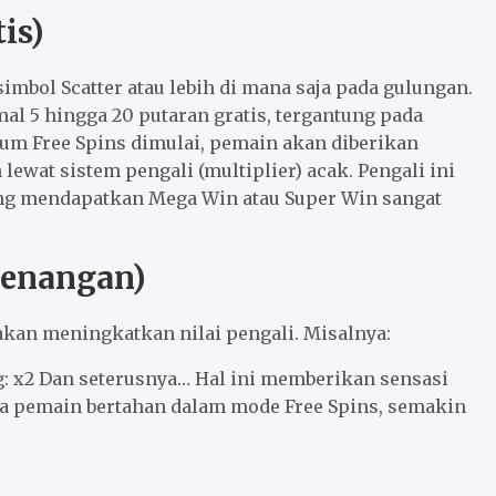
is)
imbol Scatter atau lebih di mana saja pada gulungan.
l 5 hingga 20 putaran gratis, tergantung pada
lum Free Spins dimulai, pemain akan diberikan
wat sistem pengali (multiplier) acak. Pengali ini
ang mendapatkan Mega Win atau Super Win sangat
menangan)
kan meningkatkan nilai pengali. Misalnya:
: x2 Dan seterusnya… Hal ini memberikan sensasi
a pemain bertahan dalam mode Free Spins, semakin