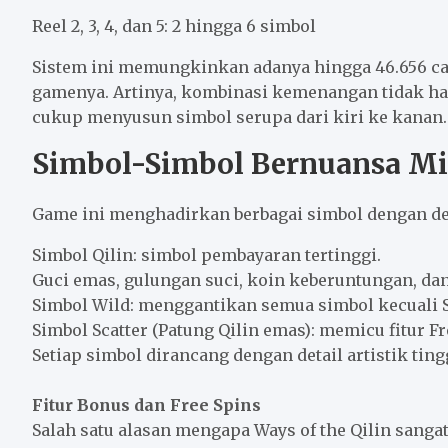
Reel 2, 3, 4, dan 5: 2 hingga 6 simbol
Sistem ini memungkinkan adanya hingga 46.656 ca
gamenya. Artinya, kombinasi kemenangan tidak haru
cukup menyusun simbol serupa dari kiri ke kanan.
Simbol-Simbol Bernuansa Mi
Game ini menghadirkan berbagai simbol dengan desa
Simbol Qilin: simbol pembayaran tertinggi.
Guci emas, gulungan suci, koin keberuntungan, dan
Simbol Wild: menggantikan semua simbol kecuali S
Simbol Scatter (Patung Qilin emas): memicu fitur Fr
Setiap simbol dirancang dengan detail artistik ti
Fitur Bonus dan Free Spins
Salah satu alasan mengapa Ways of the Qilin sanga