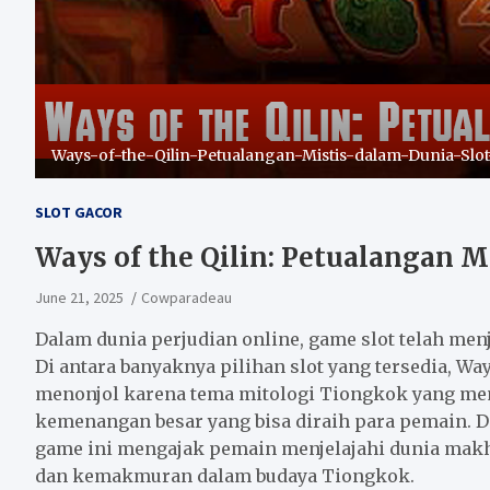
Ways-of-the-Qilin-Petualangan-Mistis-dalam-Dunia-Slo
SLOT GACOR
Ways of the Qilin: Petualangan M
June 21, 2025
Cowparadeau
Dalam dunia perjudian online, game slot telah menj
Di antara banyaknya pilihan slot yang tersedia, Wa
menonjol karena tema mitologi Tiongkok yang mem
kemenangan besar yang bisa diraih para pemain. D
game ini mengajak pemain menjelajahi dunia makh
dan kemakmuran dalam budaya Tiongkok.