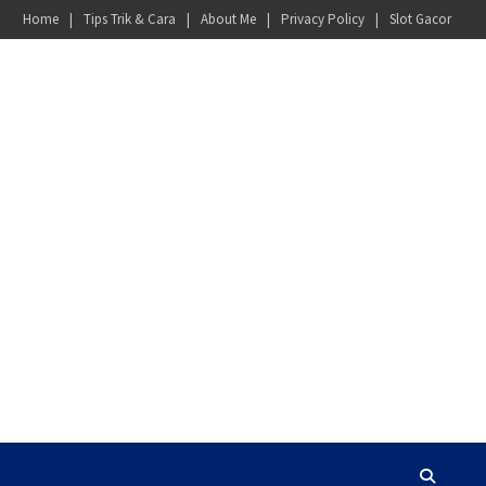
Home
Tips Trik & Cara
About Me
Privacy Policy
Slot Gacor