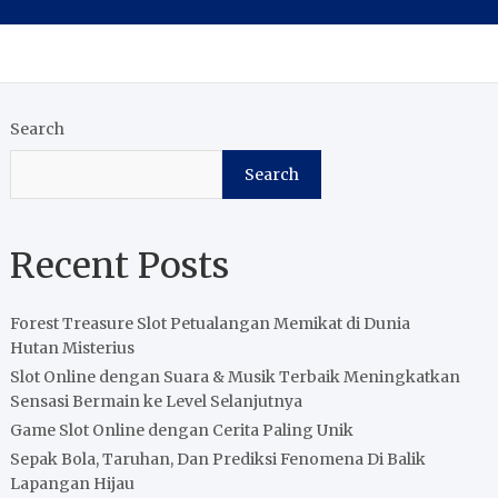
Search
Search
Recent Posts
Forest Treasure Slot Petualangan Memikat di Dunia
Hutan Misterius
Slot Online dengan Suara & Musik Terbaik Meningkatkan
Sensasi Bermain ke Level Selanjutnya
Game Slot Online dengan Cerita Paling Unik
Sepak Bola, Taruhan, Dan Prediksi Fenomena Di Balik
Lapangan Hijau