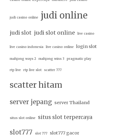
judi online
judi casino online
judi slot
judi slot online
live casino
login slot
live casino indonesia
live casino online
mahjong ways 2
mahjong wins 3
pragmatic play
rtp live
rtp live slot
scatter 777
scatter hitam
server jepang
server Thailand
situs slot terpercaya
situs slot online
slot777
slot777 gacor
slot 777