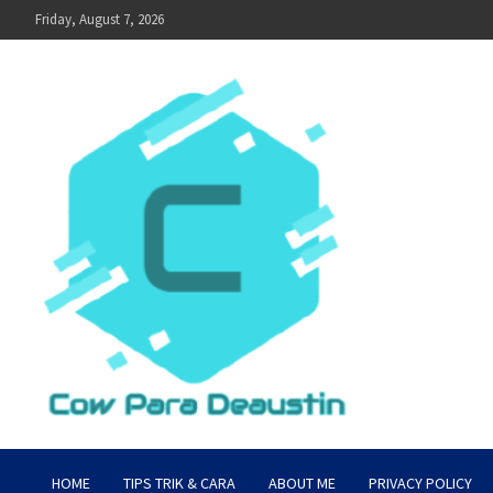
Skip
Friday, August 7, 2026
to
content
HOME
TIPS TRIK & CARA
ABOUT ME
PRIVACY POLICY