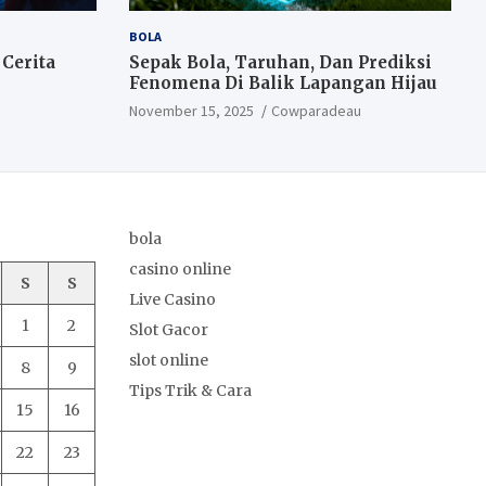
BOLA
Cerita
Sepak Bola, Taruhan, Dan Prediksi
Fenomena Di Balik Lapangan Hijau
November 15, 2025
Cowparadeau
bola
casino online
S
S
Live Casino
1
2
Slot Gacor
slot online
8
9
Tips Trik & Cara
15
16
22
23