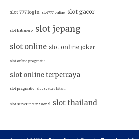
slot gacor
slot 777 login
slot777 online
slot jepang
slot habanero
slot online
slot online joker
slot online pragmatic
slot online terpercaya
slot pragmatic
slot scatter hitam
slot thailand
slot server internasional