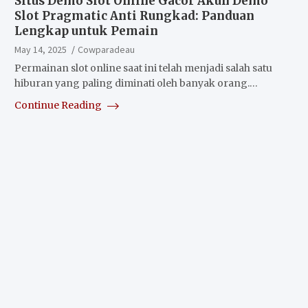
Situs Demo Slot Online Gacor Akun Demo
Slot Pragmatic Anti Rungkad: Panduan
Lengkap untuk Pemain
May 14, 2025
Cowparadeau
Permainan slot online saat ini telah menjadi salah satu
hiburan yang paling diminati oleh banyak orang.…
Continue Reading