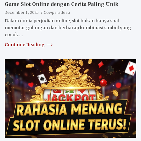
Game Slot Online dengan Cerita Paling Unik
December 1, 2025
Cowparadeau
Dalam dunia perjudian online, slot bukan hanya soal
memutar gulungan dan berharap kombinasi simbol yang
cocok.…
Continue Reading