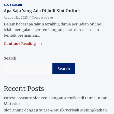
SLOT GACOR
Apa Saja Yang Ada Di Judi Slot Online
August 21, 2025
Cowparadeau
Dalam beberapa tahun terakhir, dunia perjudian online
telah mengalami perkembangan pesat, dan salah satu
bentuk permainan…
Continue Reading
Search
Search
Recent Posts
Forest Treasure Slot Petualangan Memikat di Dunia Hutan
Misterius
Slot Online dengan Suara & Musik Terbaik Meningkatkan