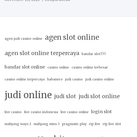
agen slot online
agen judi casino online
agen slot online terpercaya
bandar slot777
bandar slot online
casino online
casino online terbesar
casino online terpercaya
habanero
judi casino
judi casino online
judi online
judi slot
judi slot online
login slot
live casino
live casino indonesia
live casino online
mahjong ways 2
mahjong wins 3
pragmatic play
rtp live
rtp live slot