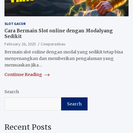
SLOT GACOR
Cara Bermain Slot online dengan Modalyang
Sedikit
February 26, 2025
Cowparadeau
Bermain slot online dengan modal yang sedikit tetap bisa
menyenangkan dan memberikan pengalaman yang
memuaskan jika…
Continue Reading
Search
Search
Recent Posts