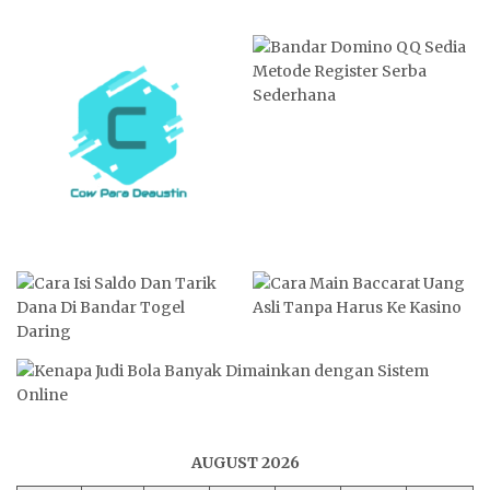
AUGUST 2026