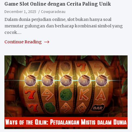
Game Slot Online dengan Cerita Paling Unik
December 1, 2025
Cowparadeau
Dalam dunia perjudian online, slot bukan hanya soal
memutar gulungan dan berharap kombinasi simbol yang
cocok.…
Continue Reading