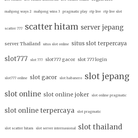
mahjong ways 2
mahjong wins 3
pragmatic play
rtp live
rtp live slot
scatter hitam
server jepang
scatter 777
situs slot terpercaya
server Thailand
situs slot online
slot777
slot777 gacor
slot 777 login
slot 777
slot jepang
slot gacor
slot777 online
slot habanero
slot online
slot online joker
slot online pragmatic
slot online terpercaya
slot pragmatic
slot thailand
slot scatter hitam
slot server internasional