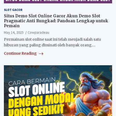
SLOT GACOR
Situs Demo Slot Online Gacor Akun Demo Slot
Pragmatic Anti Rungkad: Panduan Lengkap untuk
Pemain
May 14, 2025
Cowparadeau
Permainan slot online saat ini telah menjadi salah satu
hiburan yang paling diminati oleh banyak orang.…
Continue Reading