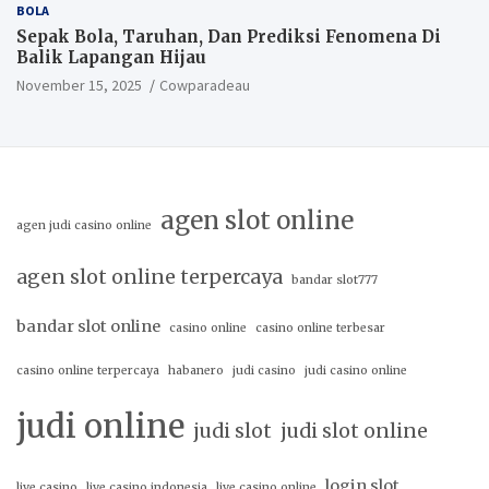
BOLA
Sepak Bola, Taruhan, Dan Prediksi Fenomena Di
Balik Lapangan Hijau
November 15, 2025
Cowparadeau
agen slot online
agen judi casino online
agen slot online terpercaya
bandar slot777
bandar slot online
casino online
casino online terbesar
casino online terpercaya
habanero
judi casino
judi casino online
judi online
judi slot
judi slot online
login slot
live casino
live casino indonesia
live casino online