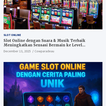
SLOT ONLINE
Slot Online dengan Suara & Musik Terbaik
Meningkatkan Sensasi Bermain ke Level
Selanjutnya
December 13, 2025
Cowparadeau