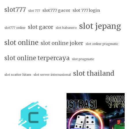
slot777
slot777 gacor
slot 777 login
slot 777
slot jepang
slot gacor
slot777 online
slot habanero
slot online
slot online joker
slot online pragmatic
slot online terpercaya
slot pragmatic
slot thailand
slot scatter hitam
slot server internasional