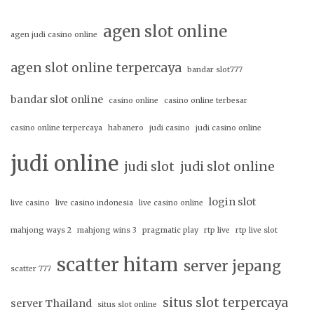
agen slot online
agen judi casino online
agen slot online terpercaya
bandar slot777
bandar slot online
casino online
casino online terbesar
casino online terpercaya
habanero
judi casino
judi casino online
judi online
judi slot
judi slot online
login slot
live casino
live casino indonesia
live casino online
mahjong ways 2
mahjong wins 3
pragmatic play
rtp live
rtp live slot
scatter hitam
server jepang
scatter 777
situs slot terpercaya
server Thailand
situs slot online