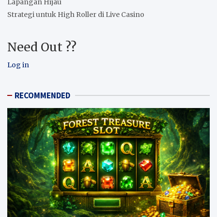
Lapangan Hijau
Strategi untuk High Roller di Live Casino
Need Out ??
Log in
RECOMMENDED