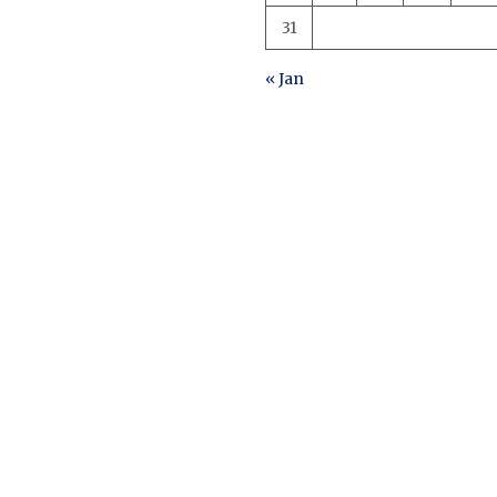
31
« Jan