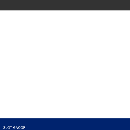
SLOT GACOR