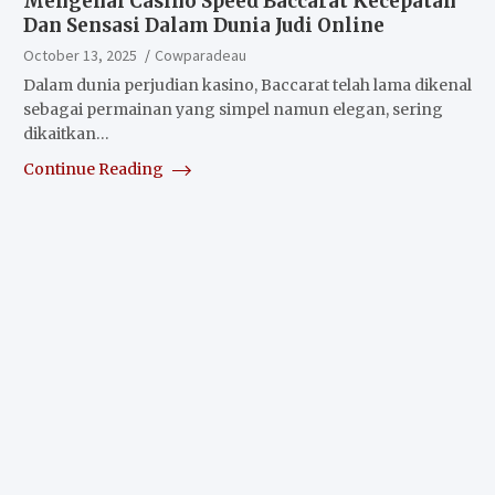
Mengenal Casino Speed Baccarat Kecepatan
Dan Sensasi Dalam Dunia Judi Online
October 13, 2025
Cowparadeau
Dalam dunia perjudian kasino, Baccarat telah lama dikenal
sebagai permainan yang simpel namun elegan, sering
dikaitkan…
Continue Reading