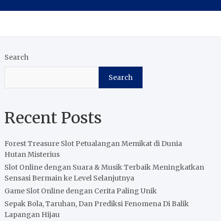
Search
Search
Recent Posts
Forest Treasure Slot Petualangan Memikat di Dunia
Hutan Misterius
Slot Online dengan Suara & Musik Terbaik Meningkatkan
Sensasi Bermain ke Level Selanjutnya
Game Slot Online dengan Cerita Paling Unik
Sepak Bola, Taruhan, Dan Prediksi Fenomena Di Balik
Lapangan Hijau