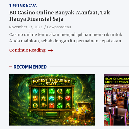
TIPS TRIK & CARA
BO Casino Online Banyak Manfaat, Tak
Hanya Finansial Saja
November 17, 2023
Cowparadeau
Casino online tentu akan menjadi pilihan menarik untuk
Anda mainkan, sebab dengan itu permainan cepat akan…
Continue Reading
RECOMMENDED