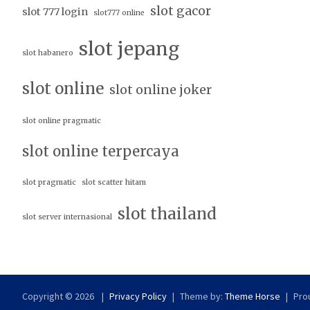
slot gacor
slot 777 login
slot777 online
slot jepang
slot habanero
slot online
slot online joker
slot online pragmatic
slot online terpercaya
slot pragmatic
slot scatter hitam
slot thailand
slot server internasional
Copyright © 2026
Privacy Policy
Theme by:
Theme Horse
Pro