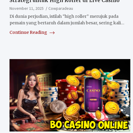
Strategi untuk High Roller di Live Casino
November 11, 2025
Cowparadeau
Di dunia perjudian, istilah “high roller” merujuk pada
pemain yang bertaruh dalam jumlah besar, sering kali…
Continue Reading