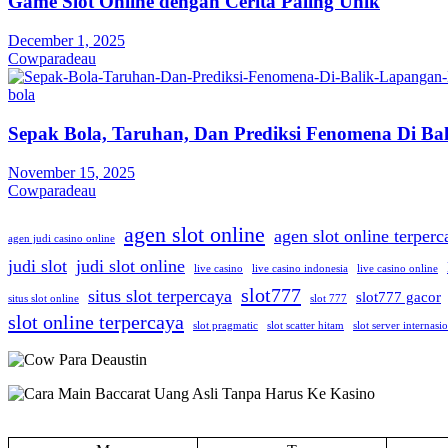
Game Slot Online dengan Cerita Paling Unik
December 1, 2025
Cowparadeau
bola
Sepak Bola, Taruhan, Dan Prediksi Fenomena Di Ba
November 15, 2025
Cowparadeau
agen slot online
agen slot online terperc
agen judi casino online
judi slot
judi slot online
live casino
live casino indonesia
live casino online
slot777
situs slot terpercaya
slot777 gacor
situs slot online
slot 777
slot online terpercaya
slot pragmatic
slot scatter hitam
slot server internasi