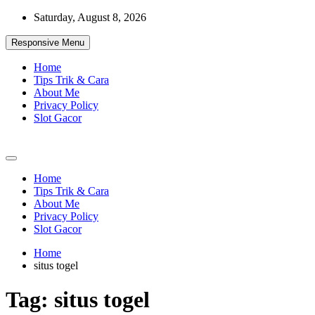
Skip
Saturday, August 8, 2026
to
content
Responsive Menu
Home
Tips Trik & Cara
About Me
Privacy Policy
Slot Gacor
Home
Tips Trik & Cara
About Me
Privacy Policy
Slot Gacor
Home
situs togel
Tag:
situs togel