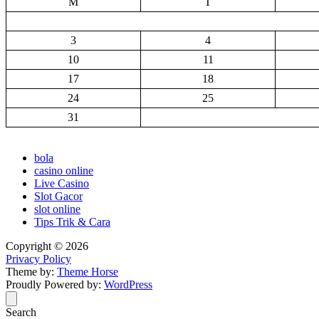
M
T
3
4
10
11
17
18
24
25
31
bola
casino online
Live Casino
Slot Gacor
slot online
Tips Trik & Cara
Copyright © 2026
Privacy Policy
Theme by:
Theme Horse
Proudly Powered by:
WordPress
Search