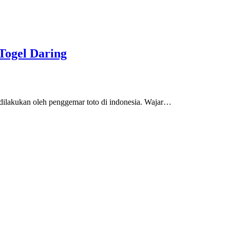
Togel Daring
dilakukan oleh penggemar toto di indonesia. Wajar…