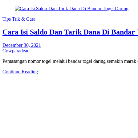
Tips Trik & Cara
Cara Isi Saldo Dan Tarik Dana Di Bandar 
December 30, 2021
Cowparadeau
Pemasangan nomor togel melalui bandar togel daring semakin marak 
Continue Reading