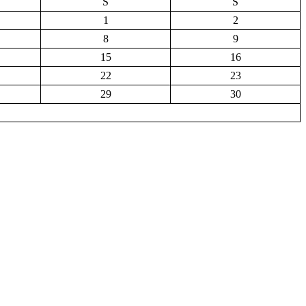
S
S
1
2
8
9
15
16
22
23
29
30