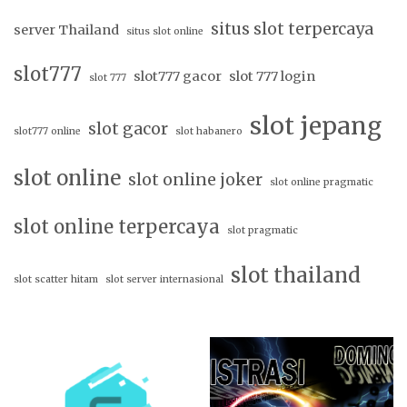
situs slot terpercaya
server Thailand
situs slot online
slot777
slot777 gacor
slot 777 login
slot 777
slot jepang
slot gacor
slot777 online
slot habanero
slot online
slot online joker
slot online pragmatic
slot online terpercaya
slot pragmatic
slot thailand
slot scatter hitam
slot server internasional