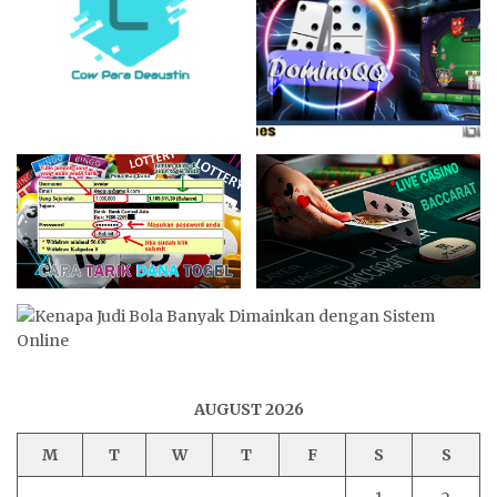
AUGUST 2026
M
T
W
T
F
S
S