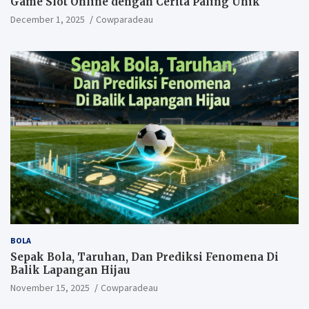
Game Slot Online dengan Cerita Paling Unik
December 1, 2025
Cowparadeau
BOLA
Sepak Bola, Taruhan, Dan Prediksi Fenomena Di
Balik Lapangan Hijau
November 15, 2025
Cowparadeau