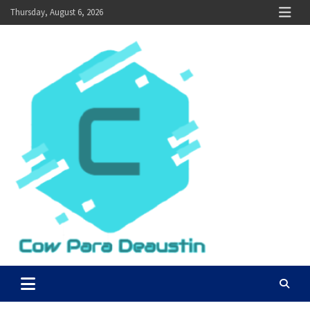
Skip
Thursday, August 6, 2026
to
content