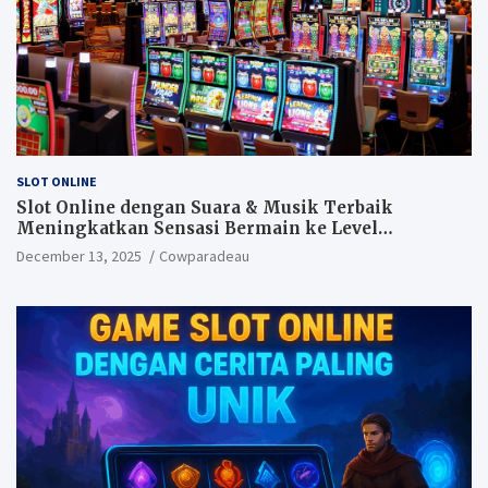
SLOT ONLINE
Slot Online dengan Suara & Musik Terbaik
Meningkatkan Sensasi Bermain ke Level
Selanjutnya
December 13, 2025
Cowparadeau