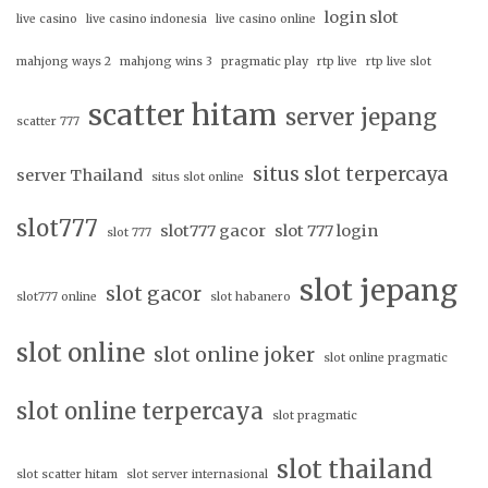
login slot
live casino
live casino indonesia
live casino online
mahjong ways 2
mahjong wins 3
pragmatic play
rtp live
rtp live slot
scatter hitam
server jepang
scatter 777
situs slot terpercaya
server Thailand
situs slot online
slot777
slot777 gacor
slot 777 login
slot 777
slot jepang
slot gacor
slot777 online
slot habanero
slot online
slot online joker
slot online pragmatic
slot online terpercaya
slot pragmatic
slot thailand
slot scatter hitam
slot server internasional