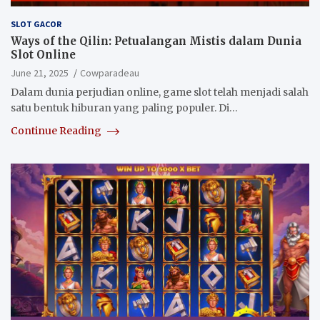
SLOT GACOR
Ways of the Qilin: Petualangan Mistis dalam Dunia
Slot Online
June 21, 2025
Cowparadeau
Dalam dunia perjudian online, game slot telah menjadi salah
satu bentuk hiburan yang paling populer. Di…
Continue Reading