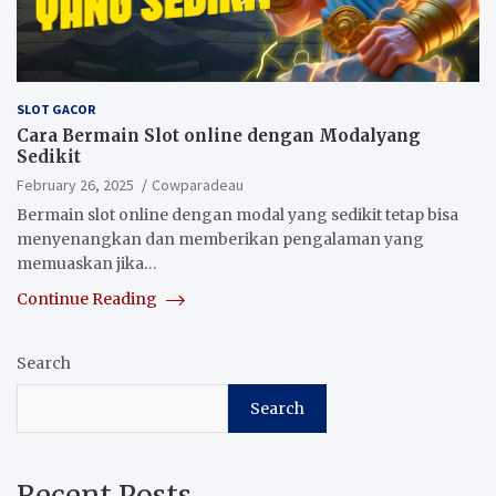
SLOT GACOR
Cara Bermain Slot online dengan Modalyang
Sedikit
February 26, 2025
Cowparadeau
Bermain slot online dengan modal yang sedikit tetap bisa
menyenangkan dan memberikan pengalaman yang
memuaskan jika…
Continue Reading
Search
Search
Recent Posts