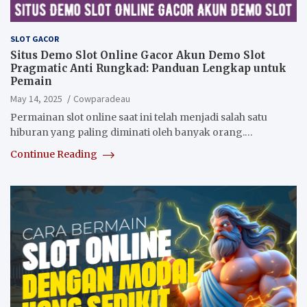
SLOT GACOR
Situs Demo Slot Online Gacor Akun Demo Slot
Pragmatic Anti Rungkad: Panduan Lengkap untuk
Pemain
May 14, 2025
Cowparadeau
Permainan slot online saat ini telah menjadi salah satu
hiburan yang paling diminati oleh banyak orang.…
Continue Reading