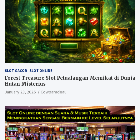
SLOT GACOR
SLOT ONLINE
Forest Treasure Slot Petualangan Memikat di Dunia
Hutan Misterius
January 23, 2026
Cowparadeau