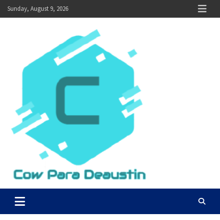
Skip
Sunday, August 9, 2026
to
content