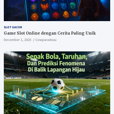
SLOT GACOR
Game Slot Online dengan Cerita Paling Unik
December 1, 2025
Cowparadeau