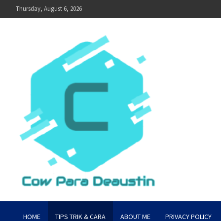
Skip
Thursday, August 6, 2026
to
content
HOME
TIPS TRIK & CARA
ABOUT ME
PRIVACY POLICY