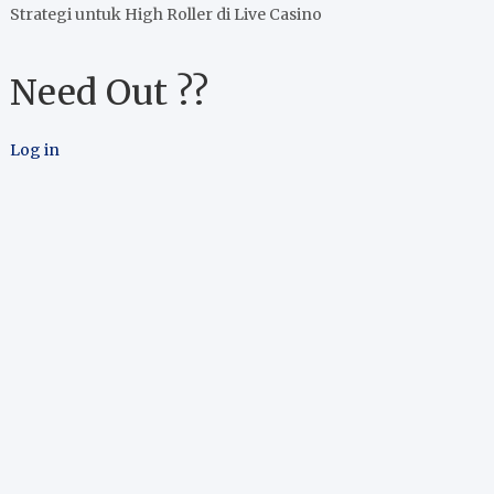
Strategi untuk High Roller di Live Casino
Need Out ??
Log in