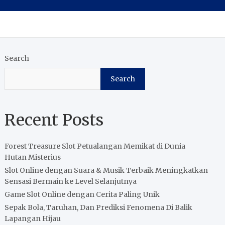
Search
Search
Recent Posts
Forest Treasure Slot Petualangan Memikat di Dunia
Hutan Misterius
Slot Online dengan Suara & Musik Terbaik Meningkatkan
Sensasi Bermain ke Level Selanjutnya
Game Slot Online dengan Cerita Paling Unik
Sepak Bola, Taruhan, Dan Prediksi Fenomena Di Balik
Lapangan Hijau