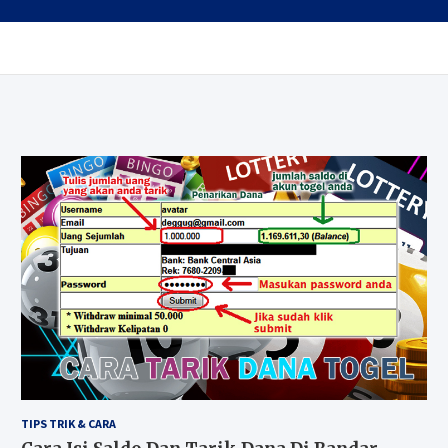
TIPS TRIK & CARA