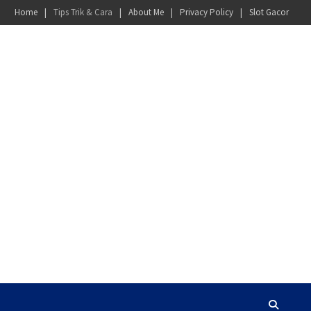
Home
Tips Trik & Cara
About Me
Privacy Policy
Slot Gacor