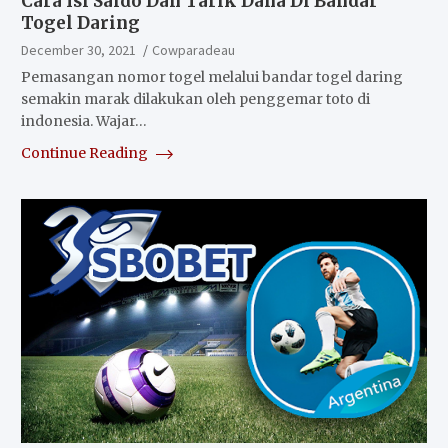
Cara Isi Saldo Dan Tarik Dana Di Bandar
Togel Daring
December 30, 2021
Cowparadeau
Pemasangan nomor togel melalui bandar togel daring
semakin marak dilakukan oleh penggemar toto di
indonesia. Wajar…
Continue Reading