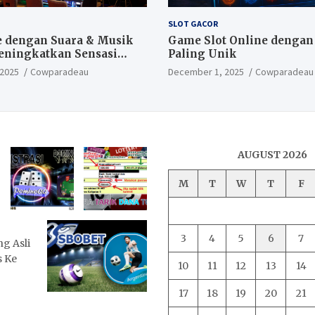
SLOT GACOR
e dengan Suara & Musik
Game Slot Online dengan 
eningkatkan Sensasi
Paling Unik
 Level Selanjutnya
2025
Cowparadeau
December 1, 2025
Cowparadeau
AUGUST 2026
M
T
W
T
F
3
4
5
6
7
10
11
12
13
14
17
18
19
20
21