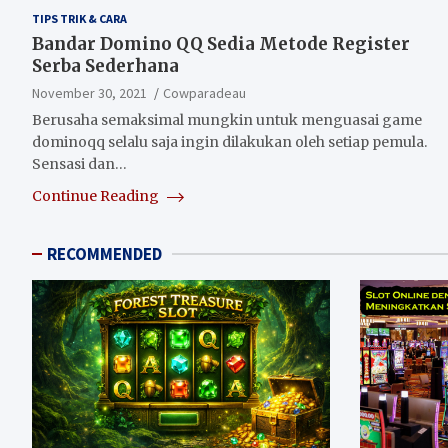
TIPS TRIK & CARA
Bandar Domino QQ Sedia Metode Register
Serba Sederhana
November 30, 2021
Cowparadeau
Berusaha semaksimal mungkin untuk menguasai game
dominoqq selalu saja ingin dilakukan oleh setiap pemula.
Sensasi dan…
Continue Reading
RECOMMENDED