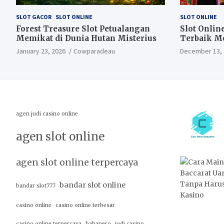
SLOT GACOR
SLOT ONLINE
SLOT ONLINE
Forest Treasure Slot Petualangan
Slot Onlin
Memikat di Dunia Hutan Misterius
Terbaik M
Bermain ke
January 23, 2026
Cowparadeau
December 13, 
agen judi casino online
agen slot online
agen slot online terpercaya
bandar slot online
bandar slot777
casino online
casino online terbesar
casino online terpercaya
habanero
judi casino