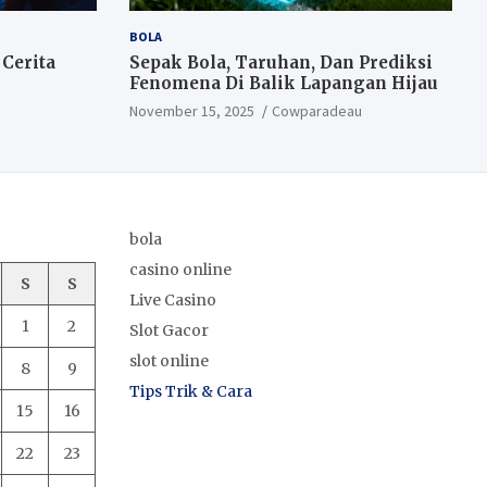
BOLA
Cerita
Sepak Bola, Taruhan, Dan Prediksi
Fenomena Di Balik Lapangan Hijau
November 15, 2025
Cowparadeau
bola
casino online
S
S
Live Casino
1
2
Slot Gacor
slot online
8
9
Tips Trik & Cara
15
16
22
23